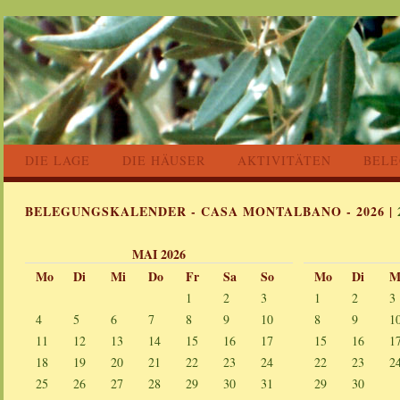
DIE LAGE
DIE HÄUSER
AKTIVITÄTEN
BEL
BELEGUNGSKALENDER - CASA MONTALBANO - 2026 |
MAI 2026
Mo
Di
Mi
Do
Fr
Sa
So
Mo
Di
M
1
2
3
1
2
3
4
5
6
7
8
9
10
8
9
1
11
12
13
14
15
16
17
15
16
1
18
19
20
21
22
23
24
22
23
2
25
26
27
28
29
30
31
29
30